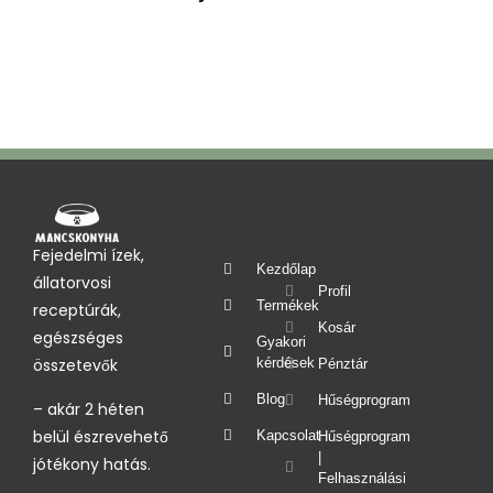
Fejedelmi ízek,
Kezdőlap
állatorvosi
Profil
Termékek
receptúrák,
Kosár
egészséges
Gyakori
kérdések
összetevők
Pénztár
Blog
Hűségprogram
– akár 2 héten
belül észrevehető
Kapcsolat
Hűségprogram
|
jótékony hatás.
Felhasználási