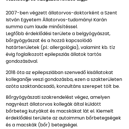
2007-ben végzett állatorvos-doktorként a Szent
István Egyetem Állatorvos-tudományi Karán
summa cum laude minősítéssel.
Legfőbb érdeklődési területe a belgyógyászat,
bőrgyógyászat és a hozzá kapcsolódó
határterületek (pl.: allergológia), valamint kb. tíz
évig foglalkozott epilepsziás állatok tartós
gondozásával.
2018 óta az epilepsziában szenvedő kisállatokat
kolleganője veszi gondozásba, ezen a szakterületen
azóta szaktanácsadó, konzultáns szerepet tölt be.
Bőrgyógyászati szakrendelést végez, amelyen
nagyrészt állatorvos kollegák által küldött
bőrbeteg kutyákat és macskákat lát el. Kiemelt
érdeklődési területe az autoimmun bőrbetegségek
és a macskák (bőr) betegségei.