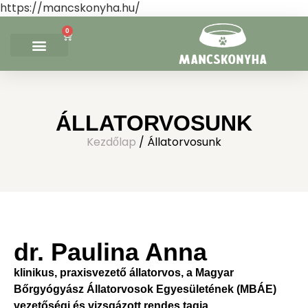
https://mancskonyha.hu/
0
ETETÉSI KALKULÁTOR
KÓSTOLÓ CSOMAG
EGYÉB TERMÉKEK
ÁLLATORVOSUNK
Kezdőlap
/ Állatorvosunk
dr. Paulina Anna
klinikus, praxisvezető állatorvos, a Magyar
Bőrgyógyász Állatorvosok Egyesületének (MBÁE)
vezetőségi és vizsgázott rendes tagja