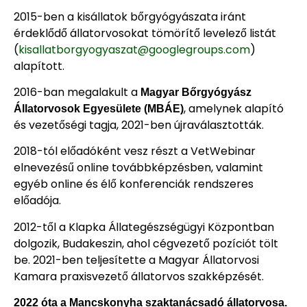
2015-ben a kisállatok bőrgyógyászata iránt
érdeklődő állatorvosokat tömörítő levelező listát
(
kisallatborgyogyaszat@googlegroups.com
)
alapított.
2016-ban megalakult a
Magyar Bőrgyógyász
, amelynek alapító
Állatorvosok Egyesülete (MBÁE)
és vezetőségi tagja, 2021-ben újraválasztották.
2018-tól előadóként vesz részt a VetWebinar
elnevezésű online továbbképzésben, valamint
egyéb online és élő konferenciák rendszeres
előadója.
2012-től a Klapka Állategészségügyi Központban
dolgozik, Budakeszin, ahol cégvezető pozíciót tölt
be. 2021-ben teljesítette a Magyar Állatorvosi
Kamara praxisvezető állatorvos szakképzését.
2022 óta a Mancskonyha szaktanácsadó állatorvosa.