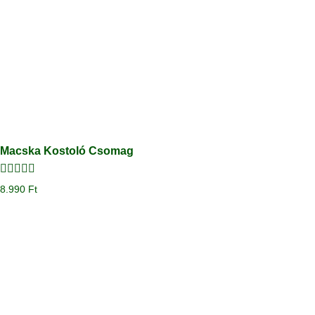
Macska Kostoló Csomag
Értékelés:
8.990
Ft
4.00
/ 5
Megtekintés