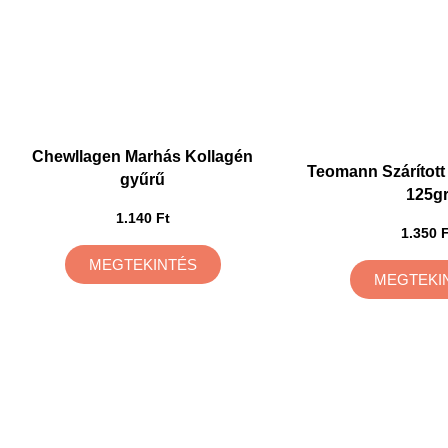
Chewllagen Marhás Kollagén
Teomann Szárított
gyűrű
125g
1.140 Ft
1.350 F
MEGTEKINTÉS
MEGTEKI