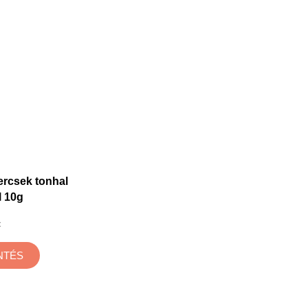
ercsek tonhal
l 10g
t
NTÉS