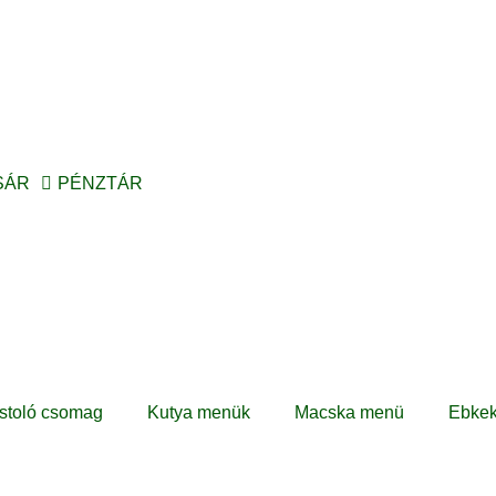
SÁR
PÉNZTÁR
stoló csomag
Kutya menük
Macska menü
Ebke