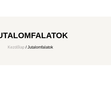
UTALOMFALATOK
Kezdőlap
/ Jutalomfalatok