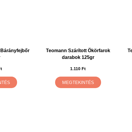
 Bárányfejbőr
Teomann Szárított Ökörfarok
T
r
darabok 125gr
t
1.110 Ft
NTÉS
MEGTEKINTÉS