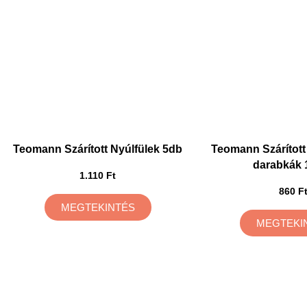
Teomann Szárított Nyúlfülek 5db
Teomann Szárítot
darabkák 
1.110 Ft
860 F
MEGTEKINTÉS
MEGTEKI