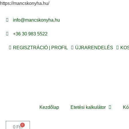
https://mancskonyha.hu/
info@mancskonyha.hu
+36 30 983 5522
REGISZTRÁCIÓ | PROFIL
ÚJRARENDELÉS
KO
Kezdőlap
Etetési kalkulátor
Kó
0
0
Ft