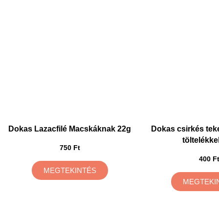
Dokas Lazacfilé Macskáknak 22g
Dokas csirkés tek
töltelékke
750 Ft
400 F
MEGTEKINTÉS
MEGTEKI