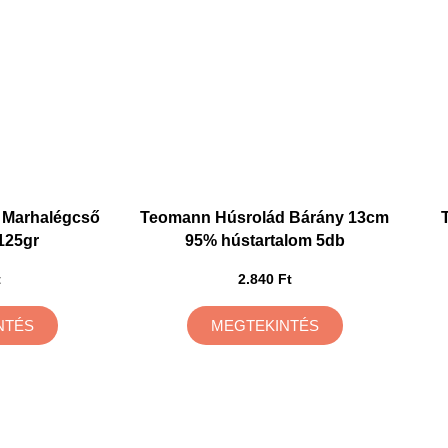
t Marhalégcső
Teomann Húsrolád Bárány 13cm
125gr
95% hústartalom 5db
t
2.840 Ft
NTÉS
MEGTEKINTÉS