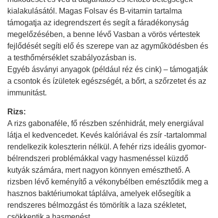
kialakulásától. Magas Folsav és B-vitamin tartalma
támogatja az idegrendszert és segít a fáradékonyság
megelőzésében, a benne lévő Vasban a vörös vértestek
fejlődését segíti elő és szerepe van az agyműködésben és
a testhőmérséklet szabályozásban is.
Egyéb ásványi anyagok (például réz és cink) – támogatják
a csontok és ízületek egészségét, a bőrt, a szőrzetet és az
immunitást.
Rizs:
A rizs gabonaféle, fő részben szénhidrát, mely energiával
látja el kedvencedet. Kevés kalóriával és zsír -tartalommal
rendelkezik koleszterin nélkül. A fehér rizs ideális gyomor-
bélrendszeri problémákkal vagy hasmenéssel küzdő
kutyák számára, mert nagyon könnyen emészthető. A
rizsben lévő keményítő a vékonybélben emésztődik meg a
hasznos baktériumokat táplálva, amelyek elősegítik a
rendszeres bélmozgást és tömörítik a laza székletet,
csökkentik a hasmenést.