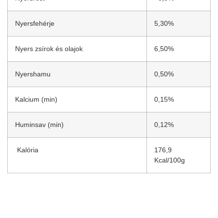
Nyersfehérje
5,30%
Nyers zsírok és olajok
6,50%
Nyershamu
0,50%
Kalcium (min)
0,15%
Huminsav (min)
0,12%
Kalória
176,9
Kcal/100g