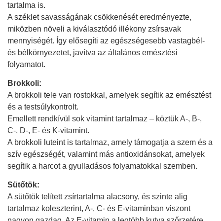
tartalma is.
A széklet savasságának csökkenését eredményezte,
miközben növeli a kiválasztódó illékony zsírsavak
mennyiségét. Így elősegíti az egészségesebb vastagbél-
és bélkörnyezetet, javítva az általános emésztési
folyamatot.
Brokkoli:
A brokkoli tele van rostokkal, amelyek segítik az emésztést
és a testsúlykontrolt.
Emellett rendkívül sok vitamint tartalmaz – köztük A-, B-,
C-, D-, E- és K-vitamint.
A brokkoli luteint is tartalmaz, amely támogatja a szem és a
szív egészségét, valamint más antioxidánsokat, amelyek
segítik a harcot a gyulladásos folyamatokkal szemben.
Sütőtök:
A sütőtök telített zsírtartalma alacsony, és szinte alig
tartalmaz koleszterint, A-, C- és E-vitaminban viszont
nagyon gazdag. Az E-vitamin a legtöbb kutya szőrzetére