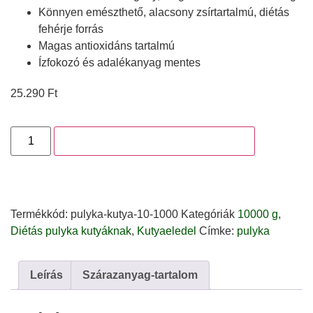
Könnyen emészthető, alacsony zsírtartalmú, diétás
fehérje forrás
Magas antioxidáns tartalmú
Ízfokozó és adalékanyag mentes
25.290
Ft
Megrendelem a 10 napos csomagot
Termékkód:
pulyka-kutya-10-1000
Kategóriák
10000 g
,
Diétás pulyka kutyáknak
,
Kutyaeledel
Címke:
pulyka
Leírás
Szárazanyag-tartalom