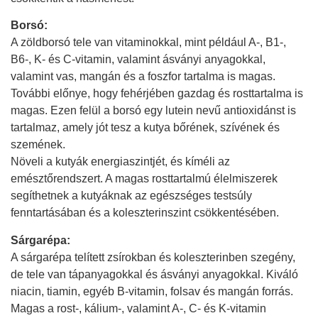
Borsó:
A zöldborsó tele van vitaminokkal, mint például A-, B1-,
B6-, K- és C-vitamin, valamint ásványi anyagokkal,
valamint vas, mangán és a foszfor tartalma is magas.
További előnye, hogy fehérjében gazdag és rosttartalma is
magas. Ezen felül a borsó egy lutein nevű antioxidánst is
tartalmaz, amely jót tesz a kutya bőrének, szívének és
szemének.
Növeli a kutyák energiaszintjét, és kíméli az
emésztőrendszert. A magas rosttartalmú élelmiszerek
segíthetnek a kutyáknak az egészséges testsúly
fenntartásában és a koleszterinszint csökkentésében.
Sárgarépa:
A sárgarépa telített zsírokban és koleszterinben szegény,
de tele van tápanyagokkal és ásványi anyagokkal. Kiváló
niacin, tiamin, egyéb B-vitamin, folsav és mangán forrás.
Magas a rost-, kálium-, valamint A-, C- és K-vitamin