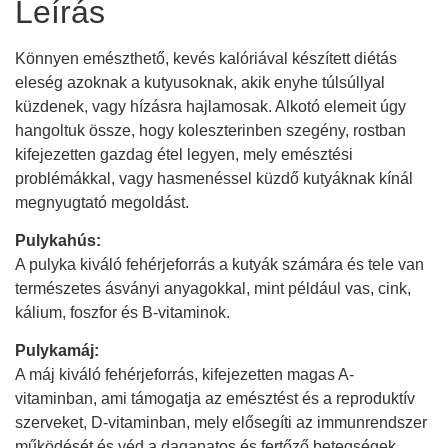
Leírás
Könnyen emészthető, kevés kalóriával készített diétás
eleség azoknak a kutyusoknak, akik enyhe túlsúllyal
küzdenek, vagy hízásra hajlamosak. Alkotó elemeit úgy
hangoltuk össze, hogy koleszterinben szegény, rostban
kifejezetten gazdag étel legyen, mely emésztési
problémákkal, vagy hasmenéssel küzdő kutyáknak kínál
megnyugtató megoldást.
Pulykahús:
A pulyka kiváló fehérjeforrás a kutyák számára és tele van
természetes ásványi anyagokkal, mint például vas, cink,
kálium, foszfor és B-vitaminok.
Pulykamáj:
A máj kiváló fehérjeforrás, kifejezetten magas A-
vitaminban, ami támogatja az emésztést és a reproduktív
szerveket, D-vitaminban, mely elősegíti az immunrendszer
működését és véd a daganatos és fertőző betegségek