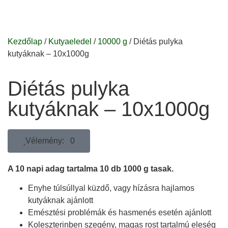
Kezdőlap
/
Kutyaeledel
/
10000 g
/ Diétás pulyka
kutyáknak – 10x1000g
Diétás pulyka
kutyáknak – 10x1000g
Vélemény: 0
A 10 napi adag tartalma 10 db 1000 g tasak.
Enyhe túlsúllyal küzdő, vagy hízásra hajlamos
kutyáknak ajánlott
Emésztési problémák és hasmenés esetén ajánlott
Koleszterinben szegény, magas rost tartalmú eleség