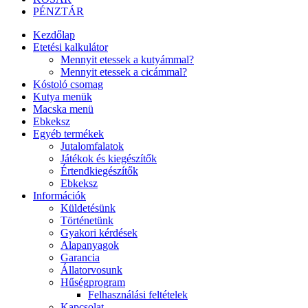
PÉNZTÁR
Kezdőlap
Etetési kalkulátor
Mennyit etessek a kutyámmal?
Mennyit etessek a cicámmal?
Kóstoló csomag
Kutya menük
Macska menü
Ebkeksz
Egyéb termékek
Jutalomfalatok
Játékok és kiegészítők
Értendkiegészítők
Ebkeksz
Információk
Küldetésünk
Történetünk
Gyakori kérdések
Alapanyagok
Garancia
Állatorvosunk
Hűségprogram
Felhasználási feltételek
Kapcsolat