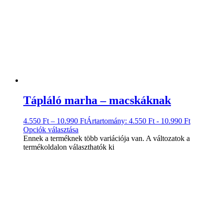
Tápláló marha – macskáknak
4.550
Ft
–
10.990
Ft
Ártartomány: 4.550 Ft - 10.990 Ft
Opciók választása
Ennek a terméknek több variációja van. A változatok a
termékoldalon választhatók ki