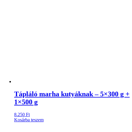
Tápláló marha kutyáknak – 5×300 g +
1×500 g
8.250
Ft
Kosárba teszem