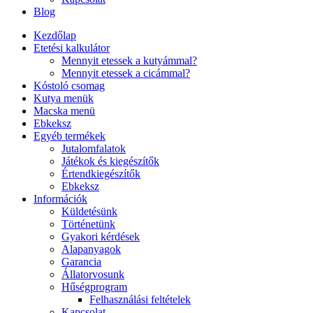
Blog
Kezdőlap
Etetési kalkulátor
Mennyit etessek a kutyámmal?
Mennyit etessek a cicámmal?
Kóstoló csomag
Kutya menük
Macska menü
Ebkeksz
Egyéb termékek
Jutalomfalatok
Játékok és kiegészítők
Értendkiegészítők
Ebkeksz
Információk
Küldetésünk
Történetünk
Gyakori kérdések
Alapanyagok
Garancia
Állatorvosunk
Hűségprogram
Felhasználási feltételek
Kapcsolat