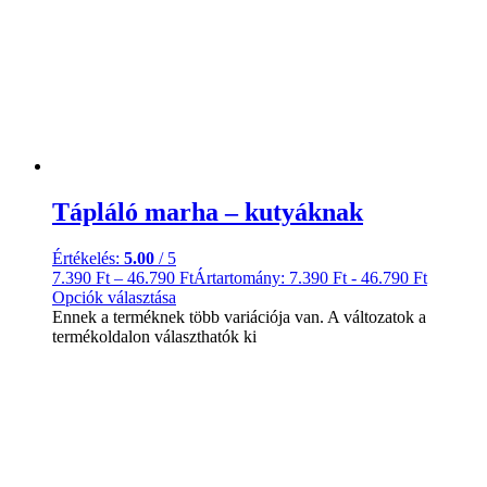
Tápláló marha – kutyáknak
Értékelés:
5.00
/ 5
7.390
Ft
–
46.790
Ft
Ártartomány: 7.390 Ft - 46.790 Ft
Opciók választása
Ennek a terméknek több variációja van. A változatok a
termékoldalon választhatók ki