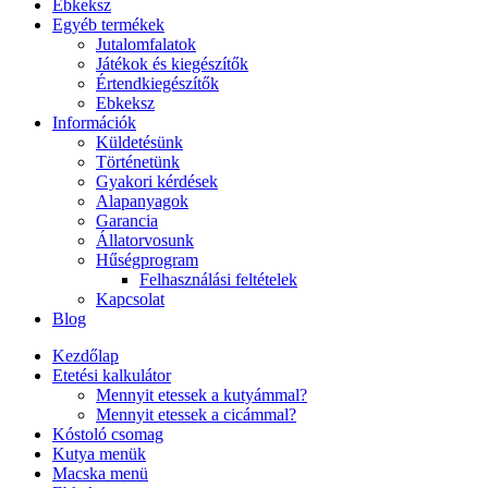
Ebkeksz
Egyéb termékek
Jutalomfalatok
Játékok és kiegészítők
Értendkiegészítők
Ebkeksz
Információk
Küldetésünk
Történetünk
Gyakori kérdések
Alapanyagok
Garancia
Állatorvosunk
Hűségprogram
Felhasználási feltételek
Kapcsolat
Blog
Kezdőlap
Etetési kalkulátor
Mennyit etessek a kutyámmal?
Mennyit etessek a cicámmal?
Kóstoló csomag
Kutya menük
Macska menü