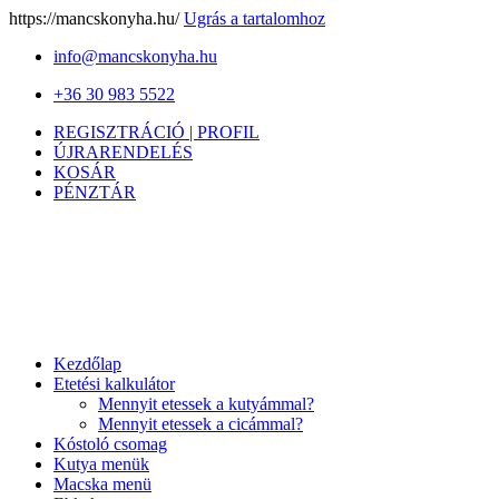
https://mancskonyha.hu/
Ugrás a tartalomhoz
info@mancskonyha.hu
+36 30 983 5522
REGISZTRÁCIÓ | PROFIL
ÚJRARENDELÉS
KOSÁR
PÉNZTÁR
Kezdőlap
Etetési kalkulátor
Mennyit etessek a kutyámmal?
Mennyit etessek a cicámmal?
Kóstoló csomag
Kutya menük
Macska menü