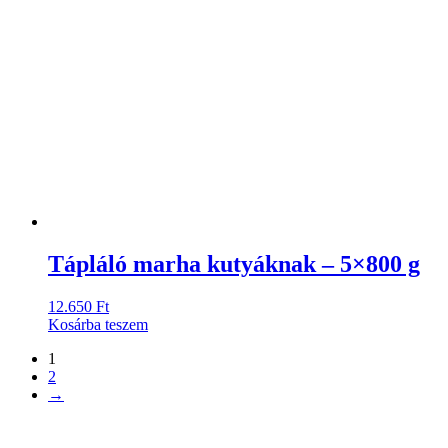
Tápláló marha kutyáknak – 5×800 g
12.650
Ft
Kosárba teszem
1
2
→