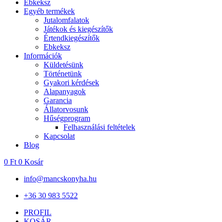
Ebkeksz
Egyéb termékek
Jutalomfalatok
Játékok és kiegészítők
Értendkiegészítők
Ebkeksz
Információk
Küldetésünk
Történetünk
Gyakori kérdések
Alapanyagok
Garancia
Állatorvosunk
Hűségprogram
Felhasználási feltételek
Kapcsolat
Blog
0
Ft
0
Kosár
info@mancskonyha.hu
+36 30 983 5522
PROFIL
KOSÁR