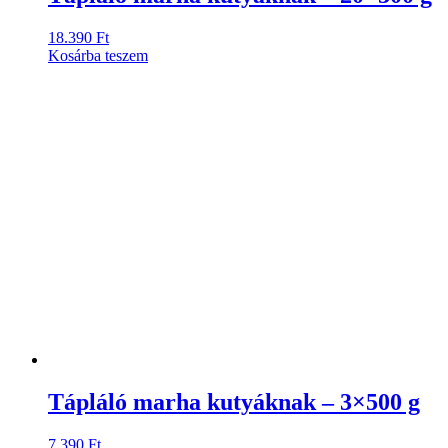
18.390
Ft
Kosárba teszem
Tápláló marha kutyáknak – 3×500 g
7.390
Ft