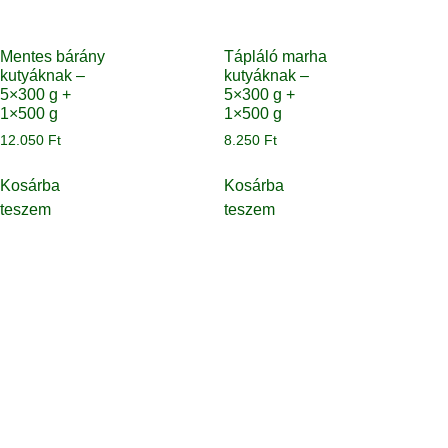
Mentes bárány
Tápláló marha
kutyáknak –
kutyáknak –
5×300 g +
5×300 g +
1×500 g
1×500 g
12.050
Ft
8.250
Ft
Kosárba
Kosárba
teszem
teszem