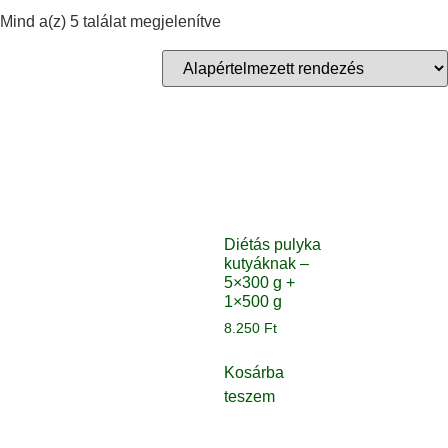
Mind a(z) 5 találat megjelenítve
Diétás pulyka
kutyáknak –
5×300 g +
1×500 g
8.250
Ft
Kosárba
teszem