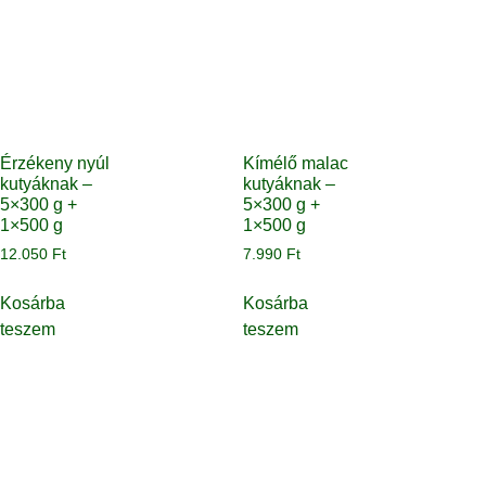
Érzékeny nyúl
Kímélő malac
kutyáknak –
kutyáknak –
5×300 g +
5×300 g +
1×500 g
1×500 g
12.050
Ft
7.990
Ft
Kosárba
Kosárba
teszem
teszem