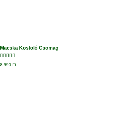
Macska Kostoló Csomag
Értékelés:
8.990
Ft
4.00
/ 5
Megtekintés