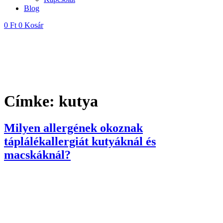
Blog
0
Ft
0
Kosár
Címke:
kutya
Milyen allergének okoznak
táplálékallergiát kutyáknál és
macskáknál?