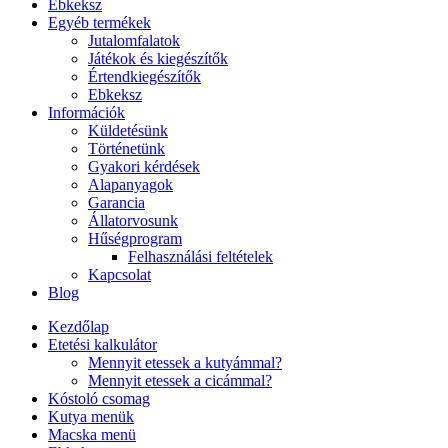
Ebkeksz
Egyéb termékek
Jutalomfalatok
Játékok és kiegészítők
Értendkiegészítők
Ebkeksz
Információk
Küldetésünk
Történetünk
Gyakori kérdések
Alapanyagok
Garancia
Állatorvosunk
Hűségprogram
Felhasználási feltételek
Kapcsolat
Blog
Kezdőlap
Etetési kalkulátor
Mennyit etessek a kutyámmal?
Mennyit etessek a cicámmal?
Kóstoló csomag
Kutya menük
Macska menü