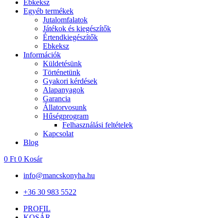
Ebkeksz
Egyéb termékek
Jutalomfalatok
Játékok és kiegészítők
Értendkiegészítők
Ebkeksz
Információk
Küldetésünk
Történetünk
Gyakori kérdések
Alapanyagok
Garancia
Állatorvosunk
Hűségprogram
Felhasználási feltételek
Kapcsolat
Blog
0
Ft
0
Kosár
info@mancskonyha.hu
+36 30 983 5522
PROFIL
KOSÁR