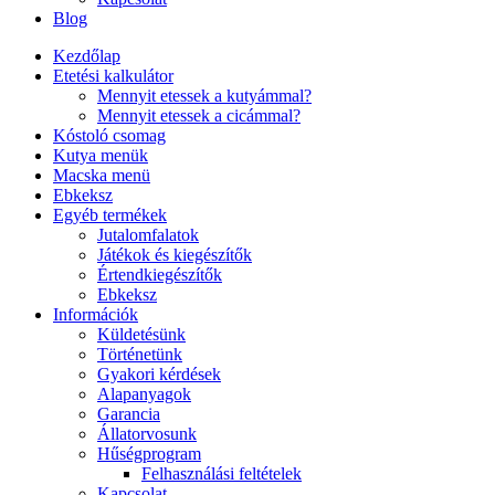
Blog
Kezdőlap
Etetési kalkulátor
Mennyit etessek a kutyámmal?
Mennyit etessek a cicámmal?
Kóstoló csomag
Kutya menük
Macska menü
Ebkeksz
Egyéb termékek
Jutalomfalatok
Játékok és kiegészítők
Értendkiegészítők
Ebkeksz
Információk
Küldetésünk
Történetünk
Gyakori kérdések
Alapanyagok
Garancia
Állatorvosunk
Hűségprogram
Felhasználási feltételek
Kapcsolat