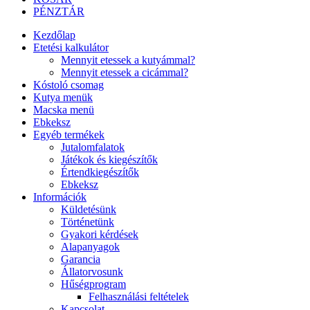
PÉNZTÁR
Kezdőlap
Etetési kalkulátor
Mennyit etessek a kutyámmal?
Mennyit etessek a cicámmal?
Kóstoló csomag
Kutya menük
Macska menü
Ebkeksz
Egyéb termékek
Jutalomfalatok
Játékok és kiegészítők
Értendkiegészítők
Ebkeksz
Információk
Küldetésünk
Történetünk
Gyakori kérdések
Alapanyagok
Garancia
Állatorvosunk
Hűségprogram
Felhasználási feltételek
Kapcsolat