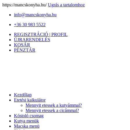
https://mancskonyha.hu/
Ugrás a tartalomhoz
info@mancskonyha.hu
+36 30 983 5522
REGISZTRÁCIÓ | PROFIL
ÚJRARENDELÉS
KOSÁR
PÉNZTÁR
Kezdőlap
Etetési kalkulátor
Mennyit etessek a kutyámmal?
Mennyit etessek a cicámmal?
Kóstoló csomag
Kutya menük
Macska menü