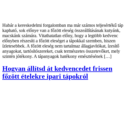
Habár a kereskedelmi forgalomban ma már számos teljesértékű táp
kapható, sok előnye van a főzött eleség összeállításának kutyánk,
macskánk számára. Vitathatatlan előny, hogy a legtöbb kedvenc
előnyben részesíti a főzött eleséget a tápokkal szemben, hiszen
ízletesebbek. A főzött eleség nem tartalmaz állagjavítókat, ízesítő
anyagokat, tartósítószereket, csak természetes összetevőket, mely
szintén jótékony. A tápanyagok hatékony emésztésének […]
Hogyan állítsd át kedvencedet frissen
főzött ételekre ipari tápokról