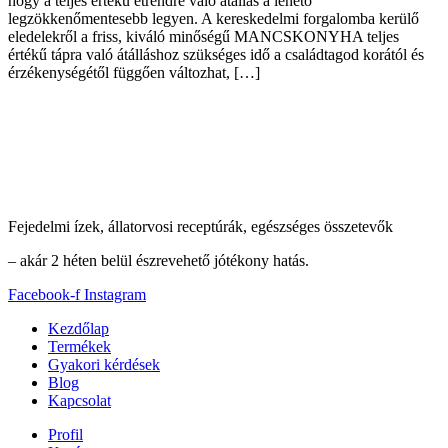
hogy a teljes értékű étrendre való átállás a lehető
legzökkenőmentesebb legyen. A kereskedelmi forgalomba kerülő
eledelekről a friss, kiváló minőségű MANCSKONYHA teljes
értékű tápra való átálláshoz szükséges idő a családtagod korától és
érzékenységétől függően változhat, […]
Fejedelmi ízek, állatorvosi receptúrák, egészséges összetevők
– akár 2 héten belül észrevehető jótékony hatás.
Facebook-f
Instagram
Kezdőlap
Termékek
Gyakori kérdések
Blog
Kapcsolat
Profil