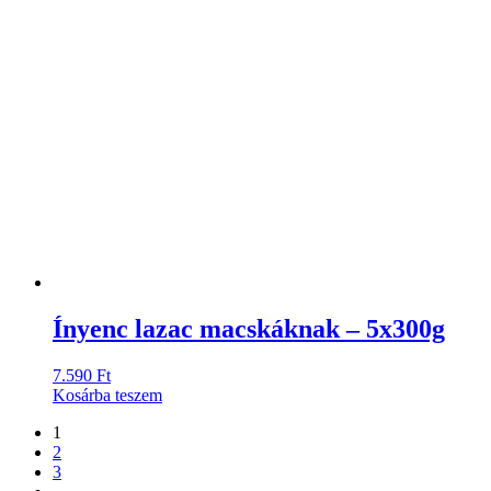
Ínyenc lazac macskáknak – 5x300g
7.590
Ft
Kosárba teszem
1
2
3