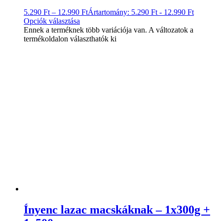
5.290
Ft
–
12.990
Ft
Ártartomány: 5.290 Ft - 12.990 Ft
Opciók választása
Ennek a terméknek több variációja van. A változatok a
termékoldalon választhatók ki
Ínyenc lazac macskáknak – 1x300g +