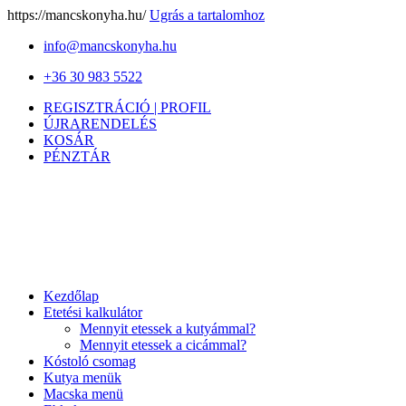
https://mancskonyha.hu/
Ugrás a tartalomhoz
info@mancskonyha.hu
+36 30 983 5522
REGISZTRÁCIÓ | PROFIL
ÚJRARENDELÉS
KOSÁR
PÉNZTÁR
Kezdőlap
Etetési kalkulátor
Mennyit etessek a kutyámmal?
Mennyit etessek a cicámmal?
Kóstoló csomag
Kutya menük
Macska menü