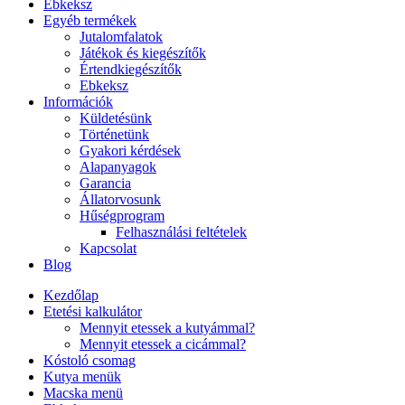
Ebkeksz
Egyéb termékek
Jutalomfalatok
Játékok és kiegészítők
Értendkiegészítők
Ebkeksz
Információk
Küldetésünk
Történetünk
Gyakori kérdések
Alapanyagok
Garancia
Állatorvosunk
Hűségprogram
Felhasználási feltételek
Kapcsolat
Blog
Kezdőlap
Etetési kalkulátor
Mennyit etessek a kutyámmal?
Mennyit etessek a cicámmal?
Kóstoló csomag
Kutya menük
Macska menü