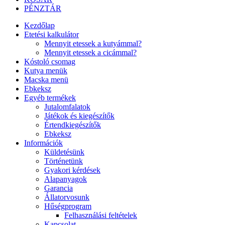
PÉNZTÁR
Kezdőlap
Etetési kalkulátor
Mennyit etessek a kutyámmal?
Mennyit etessek a cicámmal?
Kóstoló csomag
Kutya menük
Macska menü
Ebkeksz
Egyéb termékek
Jutalomfalatok
Játékok és kiegészítők
Értendkiegészítők
Ebkeksz
Információk
Küldetésünk
Történetünk
Gyakori kérdések
Alapanyagok
Garancia
Állatorvosunk
Hűségprogram
Felhasználási feltételek
Kapcsolat