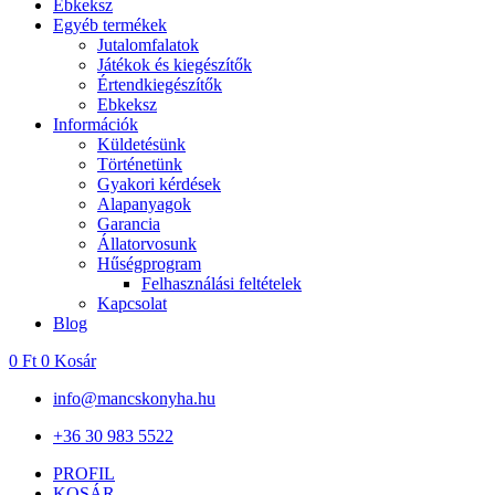
Ebkeksz
Egyéb termékek
Jutalomfalatok
Játékok és kiegészítők
Értendkiegészítők
Ebkeksz
Információk
Küldetésünk
Történetünk
Gyakori kérdések
Alapanyagok
Garancia
Állatorvosunk
Hűségprogram
Felhasználási feltételek
Kapcsolat
Blog
0
Ft
0
Kosár
info@mancskonyha.hu
+36 30 983 5522
PROFIL
KOSÁR