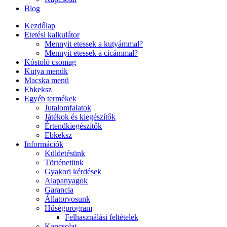
Blog
Kezdőlap
Etetési kalkulátor
Mennyit etessek a kutyámmal?
Mennyit etessek a cicámmal?
Kóstoló csomag
Kutya menük
Macska menü
Ebkeksz
Egyéb termékek
Jutalomfalatok
Játékok és kiegészítők
Értendkiegészítők
Ebkeksz
Információk
Küldetésünk
Történetünk
Gyakori kérdések
Alapanyagok
Garancia
Állatorvosunk
Hűségprogram
Felhasználási feltételek
Kapcsolat