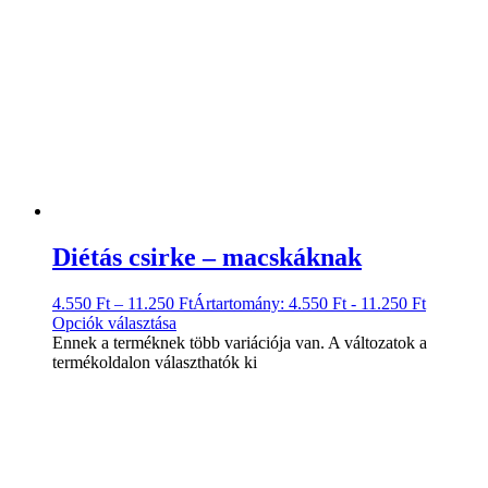
Diétás csirke – macskáknak
4.550
Ft
–
11.250
Ft
Ártartomány: 4.550 Ft - 11.250 Ft
Opciók választása
Ennek a terméknek több variációja van. A változatok a
termékoldalon választhatók ki